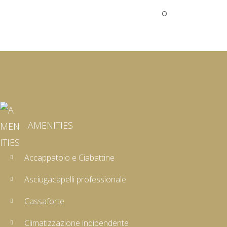
o
AMENITIES
Accappatoio e Ciabattine
Asciugacapelli professionale
Cassaforte
Climatizzazione indipendente