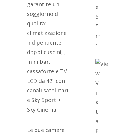
garantire un
soggiorno di
5
qualità:
5
climatizzazione
m
indipendente,
²
doppi cuscini, ,
mini bar,
cassaforte e TV
LCD da 42” con
V
canali satellitari
i
e Sky Sport +
s
Sky Cinema.
t
a
Le due camere
P