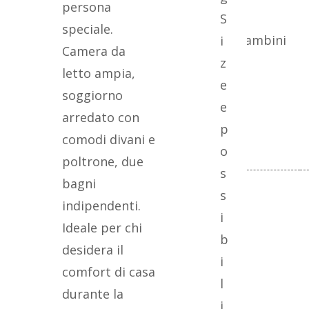
persona
S
speciale.
Adulti
Bambini
i
Camera da
z
letto ampia,
e
soggiorno
e
arredato con
p
comodi divani e
o
poltrone, due
s
bagni
s
indipendenti.
i
Ideale per chi
b
desidera il
i
comfort di casa
l
durante la
i