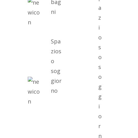
bag
a
ni
z
i
o
Spa
s
zios
o
o
s
sog
o
gior
g
no
g
i
o
r
n