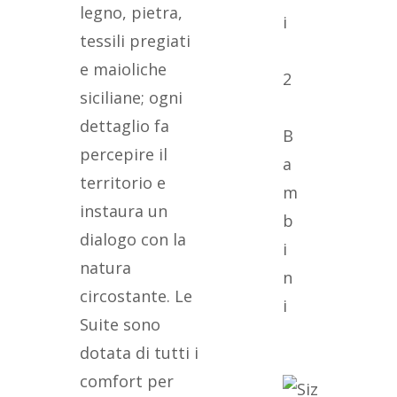
legno, pietra,
i
tessili pregiati
e maioliche
2
siciliane; ogni
dettaglio fa
B
percepire il
a
territorio e
m
instaura un
b
dialogo con la
i
natura
n
circostante. Le
i
Suite sono
dotata di tutti i
comfort per