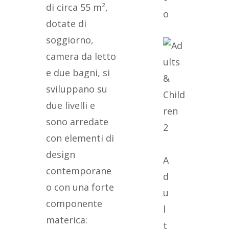
di circa 55 m²,
o
dotate di
soggiorno,
camera da letto
e due bagni, si
sviluppano su
due livelli e
sono arredate
2
con elementi di
design
A
contemporane
d
o con una forte
u
componente
l
materica:
t