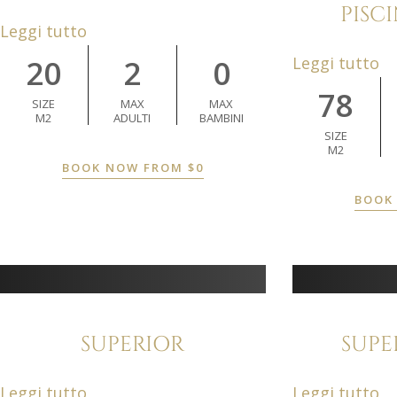
PISCI
Leggi tutto
20
2
0
Leggi tutto
78
SIZE
MAX
MAX
M2
ADULTI
BAMBINI
SIZE
M2
BOOK NOW FROM
$
0
BOOK
SUPERIOR
SUPE
Leggi tutto
Leggi tutto