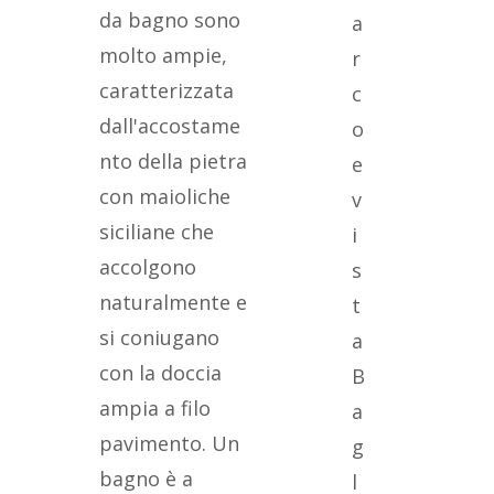
da bagno sono
a
molto ampie,
r
caratterizzata
c
dall'accostame
o
nto della pietra
e
con maioliche
v
siciliane che
i
accolgono
s
naturalmente e
t
si coniugano
a
con la doccia
B
ampia a filo
a
pavimento. Un
g
bagno è a
l