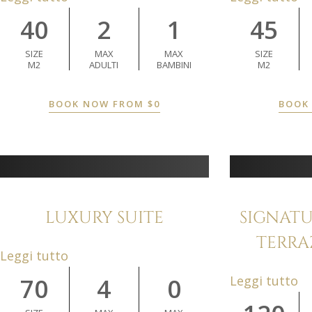
40
2
1
45
SIZE
MAX
MAX
SIZE
M2
ADULTI
BAMBINI
M2
BOOK NOW FROM
$
0
BOOK
LUXURY SUITE
SIGNATU
TERRA
Leggi tutto
70
4
0
Leggi tutto