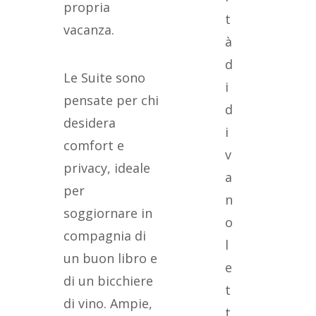
propria
t
vacanza.
à
d
Le Suite sono
i
pensate per chi
d
desidera
i
comfort e
v
privacy, ideale
a
per
n
soggiornare in
o
compagnia di
l
un buon libro e
e
di un bicchiere
t
di vino. Ampie,
t