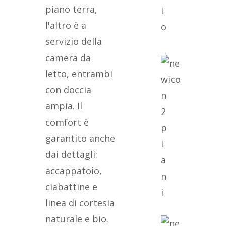
piano terra,
i
l'altro è a
o
servizio della
camera da
letto, entrambi
con doccia
ampia. Il
2
comfort è
p
garantito anche
i
dai dettagli:
a
accappatoio,
n
ciabattine e
i
linea di cortesia
naturale e bio.