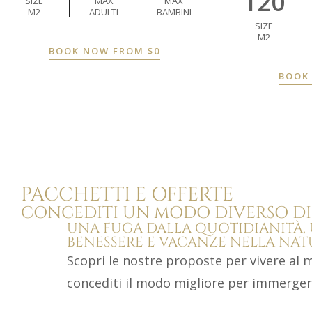
120
SIZE
MAX
MAX
M2
ADULTI
BAMBINI
SIZE
M2
BOOK NOW FROM
$
0
BOOK
PACCHETTI E OFFERTE
CONCEDITI UN MODO DIVERSO DI 
UNA FUGA DALLA QUOTIDIANITÀ,
BENESSERE E VACANZE NELLA NA
Scopri le nostre proposte per vivere al 
concediti il modo migliore per immergert