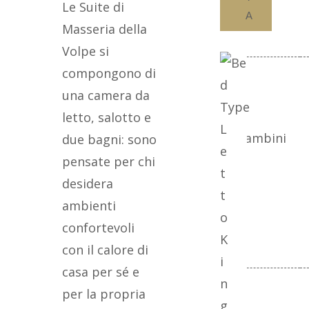
Le Suite di
A
Masseria della
Volpe si
compongono di
Camera 3
una camera da
letto, salotto e
L
Adulti
Bambini
due bagni: sono
e
pensate per chi
t
desidera
t
ambienti
o
confortevoli
K
con il calore di
i
casa per sé e
n
Camera 4
per la propria
g