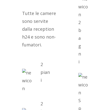
Tutte le camere
sono servite
2
dalla reception
b
h24 e sono non-
a
fumatori.
g
n
i
2
pian
i
S
2
p