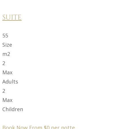
SUITE
55
Size
m2
2
Max
Adults
2
Max
Children
Book Now From
$
0
per notte